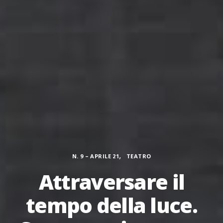
Categorie
,
N. 9 – APRILE 21
TEATRO
Attraversare il
tempo della luce.