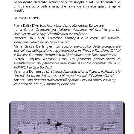
precedente dedicato all’intreccio tra luoghi e arti performative e
chiude un ciclo della rivista, che riprenderà in altri spazi, tempi e
“vesti”.
SOMMARIO N°12
Flavia Dalila D’Amico,
Non rinunciamo alla rabbia
, Editoriale
Ilenia Caleo,
Occupare per istituire: risonanze nel fuori-tempo. Un
archivio di voci e corpi che infestano e ramificano
Roberta Da Soller,
Loverbar, Cüirtopia e le crepe del Borikén.
Performatività di un abitare caraibico
Maria Grazia Berlangieri,
Lo spazio eterotopico delle avanguardie
teatrali e la deflagrazione rappresentativa in Theatre Functions Critical
e Theatre Functions Terminated di Mario Martone e Falso Movimento
Evelyn Furquim Werneck Lima,
Un processo poetico-critico di
riadattamento del patrimonio industriale: il Centro ricreativo del SESC
POMPEIA di Lina Bo Bardi
Valentina Domenici,
Un cinema della sottrazione: il gesto, il silenzio e la
“verità” del corpo dell’attore nei film sperimentali di Philippe Garrel
Atlante,
Uno sguardo sulle intensità spaziali. Per una sintesi visiva (II)
Valentina Valentini,
Commiato
, editoriale