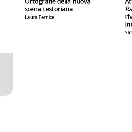
Ortografie della nuova
At
scena testoriana
Ra
ri
Laura Pernice
in
Ste