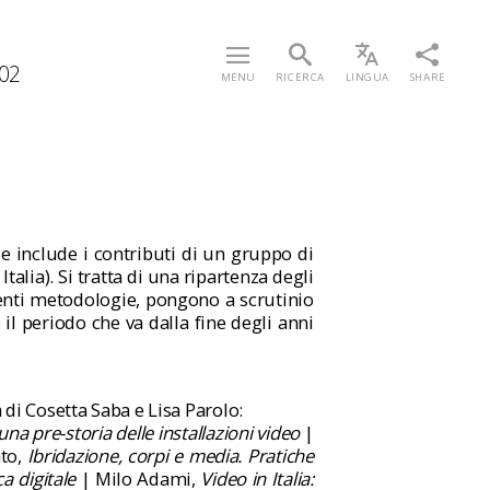
102
MENU
RICERCA
LINGUA
SHARE
 e include i contributi di un gruppo di
alia). Si tratta di una ripartenza degli
erenti metodologie, pongono a scrutinio
l periodo che va dalla fine degli anni
 di Cosetta Saba e Lisa Parolo:
una pre-storia delle installazioni video
|
to,
Ibridazione, corpi e media. Pratiche
a digitale
| Milo Adami,
Video in Italia: