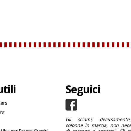
tili
Seguici
hers
ore
Gli sciami, diversamente
colonne in marcia, non nece
 Ubu per Franco Quadri
di sergenti o caporali. Gli s