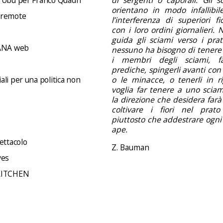
orientano in modo infallibil
 remote
l’interferenza di superiori f
con i loro ordini giornalieri.
guida gli sciami verso i prati 
NA web
nessuno ha bisogno di tenere 
i membri degli sciami, f
prediche, spingerli avanti con 
li per una politica non
o le minacce, o tenerli in ri
voglia far tenere a uno sciam
la direzione che desidera far
coltivare i fiori nel prato
piuttosto che addestrare ogni
ape.
ettacolo
Z. Bauman
ves
KITCHEN