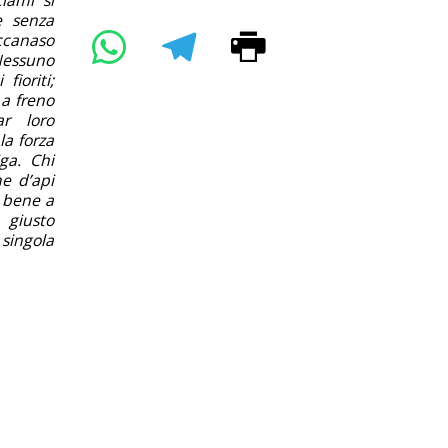
e senza
iccanaso
 Nessuno
fioriti;
a freno
ar loro
la forza
ga. Chi
e d’api
à bene a
 giusto
 singola