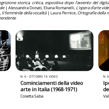
nizione storica, critica, espositiva dopo l’avvento del digita
ale
| Alessandra Donati, Eliana Romanelli,
L’opera d’arte vide
,
Il femminile della vocalità
| Laura Pernice,
Ortografie della 
dipendente
N. 6 - OTTOBRE 19
,
VIDEO
N. 
Cominciamenti della video
Ip
arte in Italia (1968-1971)
de
Cosetta Saba
Val