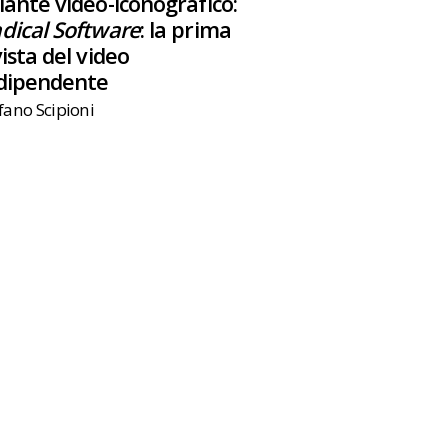
lante video-iconografico:
dical Software
: la prima
vista del video
dipendente
fano Scipioni