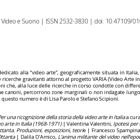
, Video e Suono | ISSN 2532-3830 | doi: 10.47109/0
edicato alla “video arte”, geograficamente situata in Italia,
ricerche gravitanti attorno al progetto VARIA (Video Arte in It
oni che, alla luce delle ricerche in corso condotte con diff
ne canoni, percorrono zone marginali o non indagate lungo i
i questo numero è di Lisa Parolo e Stefano Scipioni.
er una ricognizione della storia della
video arte in Italia
a cura
 arte in Italia (1968-1971)
| Valentina Valentini,
Ipotesi per 
ettanta. Produzioni, esposizioni, teori
e | Francesco Spampina
Ottanta
| Dalila D’Amico,
L’anima militante del video nell’epoc