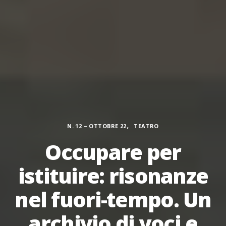
Categorie
,
N. 12 – OTTOBRE 22
TEATRO
Occupare per
istituire: risonanze
nel fuori-tempo. Un
archivio di voci e