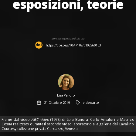
esposizioni, teorie
per citare questo articolo usa
https://doi.org/10.47109/0102260103
Author
Lisa Parolo
Data
Tag
21 Ottobre 2019
videoarte
dell'articolo
Frame dal video
ABC video
(1978) di Lola Bonora, Carlo Ansaloni e Maurizio
Cosua realizzato durante il secondo video laboratorio alla galleria del Cavallino.
Courtesy collezione privata Cardazzo, Venezia.