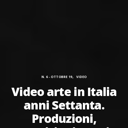
Categorie
,
N. 6 - OTTOBRE 19
VIDEO
Video arte in Italia
anni Settanta.
Produzioni,