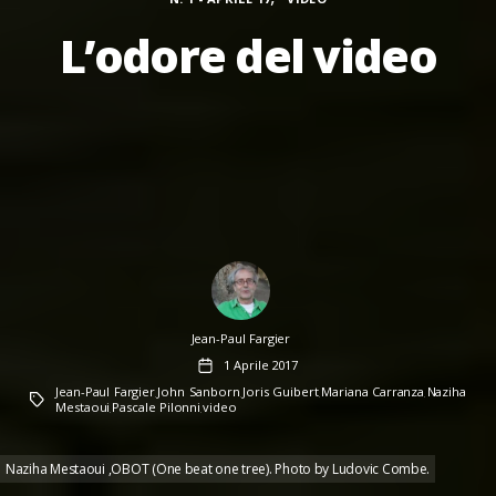
L’odore del video
Author
Jean-Paul Fargier
Data
1 Aprile 2017
dell'articolo
Jean-Paul Fargier
John Sanborn
Joris Guibert
Mariana Carranza
Naziha
Tag
,
,
,
,
Mestaoui
Pascale Pilonni
video
,
,
Naziha Mestaoui ,OBOT (One beat one tree). Photo by Ludovic Combe.