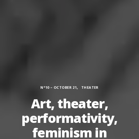
Categories
,
N°10 – OCTOBER 21
THEATER
Art, theater,
performativity,
feminism in